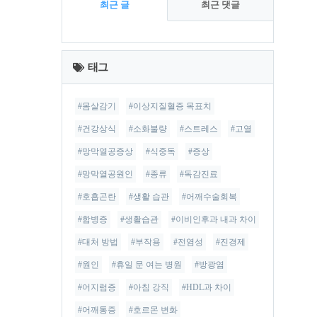
최근 글
최근 댓글
최
근
태그
글
#몸살감기
#이상지질혈증 목표치
#건강상식
#소화불량
#스트레스
#고열
#망막열공증상
#식중독
#증상
#망막열공원인
#종류
#독감진료
#호흡곤란
#생활 습관
#어깨수술회복
#합병증
#생활습관
#이비인후과 내과 차이
#대처 방법
#부작용
#전염성
#진경제
#원인
#휴일 문 여는 병원
#방광염
#어지럼증
#아침 강직
#HDL과 차이
#어깨통증
#호르몬 변화