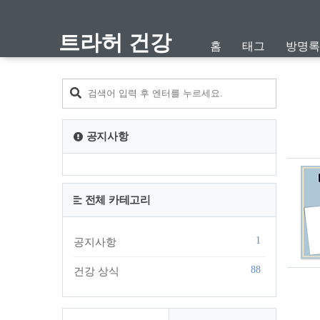
트라허 건강
홈
태그
방명록
공지사항
전체 카테고리
1
공지사항
88
건강 상식