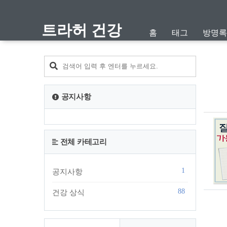
트라허 건강
홈
태그
방명록
공지사항
전체 카테고리
1
공지사항
88
건강 상식