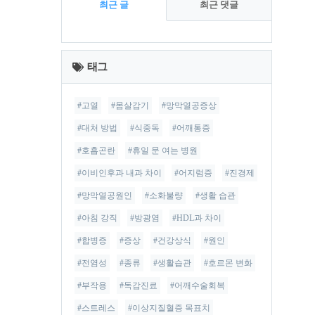
최근 글
최근 댓글
최
근
태그
글
#고열
#몸살감기
#망막열공증상
#대처 방법
#식중독
#어깨통증
#호흡곤란
#휴일 문 여는 병원
#이비인후과 내과 차이
#어지럼증
#진경제
#망막열공원인
#소화불량
#생활 습관
#아침 강직
#방광염
#HDL과 차이
#합병증
#증상
#건강상식
#원인
#전염성
#종류
#생활습관
#호르몬 변화
#부작용
#독감진료
#어깨수술회복
#스트레스
#이상지질혈증 목표치