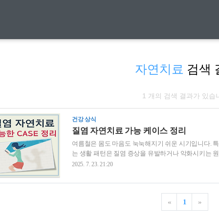
자연치료
검색 
1 개의 검색 결과가 있습
건강 상식
질염 자연치료 가능 케이스 정리
여름철은 몸도 마음도 눅눅해지기 쉬운 시기입니다. 특
는 생활 패턴은 질염 증상을 유발하거나 악화시키는 원
분들도 많습니다. 그래서 오늘은 질염 자연치료가 가능
2025. 7. 23. 21:20
구에게나 생길 수 있는 흔한 문제지만, 증상의 정도에 
료가 가능한 상황과 실생활에서 실천할 수 있는 관리법
경우질염 자연치료가 고려될 수 있는 첫 번째 조건은 증
«
1
»
간 늘었지만 색이나 냄새에 큰 변..