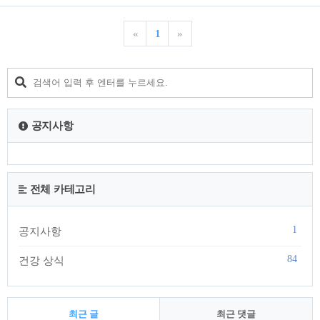
이를 액체 상태로 가공한 형태가 난황액입니다. 본 글에서는 난
황액이 무엇인지, 어떤 성분을 포함하는지, 건강 활용 측면에서
어떤 연구가 있는지 정리하겠습니다.난황액 뜻난황액은 계란의
«
1
»
노른자에서 수분과 고형분을 분리하지 않고 균질화한 액상 형
태의 소재입니다.일반적으로 식품 제조, 영양제 연구, 제약 및
바이오 소재 분야에서 사용됩니다.난황액은 난황을 깨고 섞어
균질한 액체로 만든 형태이며, 보존성 향상을 위해 냉장 또는 냉
동 처리가 이루어질 수 있습니다.영양 성분난황은 생명 유지에
필요한 영양소가 고밀도로 존재합니다.대표 구성..
공지사항
전체 카테고리
1
공지사항
84
건강 상식
최근 글
최근 댓글