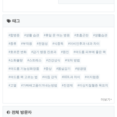
최
근
태그
글
#합병증
#생활 습관
#휴일 문 여는 병원
#호흡곤란
#생활습관
#종류
#부작용
#전염성
#식중독
#이비인후과 내과 차이
#호르몬 변화
#감기 병원 진료과
#원인
#여드름 피부에 좋은 팩
#소화불량
#스트레스
#건강상식
#대처 방법
#여드름 기능성화장품
#증상
#몸살감기
#방광염
#여드름 팩 고르는 법
#아침 강직
#HDL과 차이
#어지럼증
#고열
#가짜배고픔이겨내는방법
#진경제
#이상지질혈증 목표치
더보기+
전체 방문자