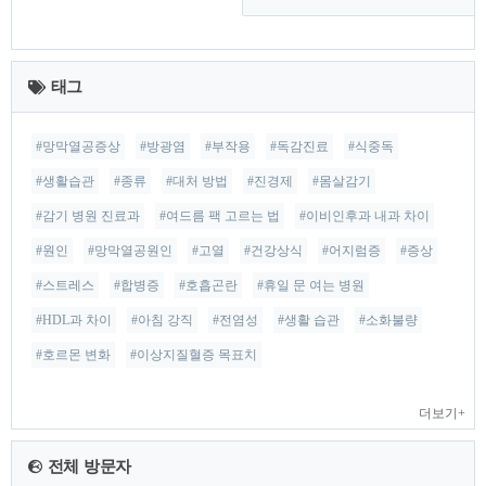
최
근
태그
글
#망막열공증상
#방광염
#부작용
#독감진료
#식중독
#생활습관
#종류
#대처 방법
#진경제
#몸살감기
#감기 병원 진료과
#여드름 팩 고르는 법
#이비인후과 내과 차이
#원인
#망막열공원인
#고열
#건강상식
#어지럼증
#증상
#스트레스
#합병증
#호흡곤란
#휴일 문 여는 병원
#HDL과 차이
#아침 강직
#전염성
#생활 습관
#소화불량
#호르몬 변화
#이상지질혈증 목표치
더보기+
전체 방문자