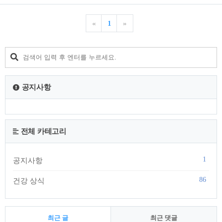
이를 액체 상태로 가공한 형태가 난황액입니다. 본 글에서는 난
황액이 무엇인지, 어떤 성분을 포함하는지, 건강 활용 측면에서
어떤 연구가 있는지 정리하겠습니다.난황액 뜻난황액은 계란의
«
1
»
노른자에서 수분과 고형분을 분리하지 않고 균질화한 액상 형
태의 소재입니다.일반적으로 식품 제조, 영양제 연구, 제약 및
바이오 소재 분야에서 사용됩니다.난황액은 난황을 깨고 섞어
균질한 액체로 만든 형태이며, 보존성 향상을 위해 냉장 또는 냉
동 처리가 이루어질 수 있습니다.영양 성분난황은 생명 유지에
필요한 영양소가 고밀도로 존재합니다.대표 구성..
공지사항
전체 카테고리
1
공지사항
86
건강 상식
최근 글
최근 댓글